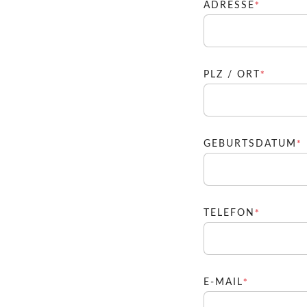
PFLICH
*
ADRESSE
PFLICH
*
PLZ / ORT
*
GEBURTSDATUM
PFLICH
*
TELEFON
PFLICHTF
*
E-MAIL