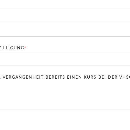
HTFELD
PFLICHTFELD
*
ILLIGUNG
R VERGANGENHEIT BEREITS EINEN KURS BEI DER VH