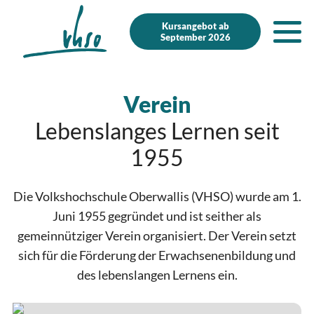
Zur Startseite
Zur mobilen Navigation
Zur Suche
Zum Hauptinhalt
Zum Fussbereich
Zur einfachen Sprache wechseln
Kursangebot ab
September 2026
Verein
Lebenslanges Lernen seit
1955
Die Volkshochschule Oberwallis (VHSO) wurde am 1.
Juni 1955 gegründet und ist seither als
gemeinnütziger Verein organisiert. Der Verein setzt
sich für die Förderung der Erwachsenenbildung und
des lebenslangen Lernens ein.