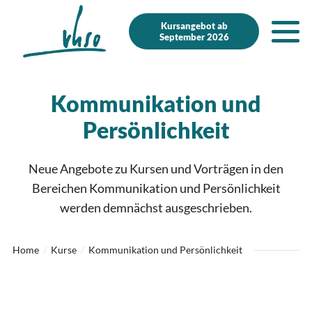
Zur Startseite
Zur mobilen Navigation
Zur Suche
Zum Hauptinhalt
Zum Fussbereich
Zur einfachen Sprache wechseln
Kursangebot ab
September 2026
Kommunikation und
Persönlichkeit
Neue Angebote zu Kursen und Vorträgen in den
Bereichen Kommunikation und Persönlichkeit
werden demnächst ausgeschrieben.
Home
Kurse
Kommunikation und Persönlichkeit