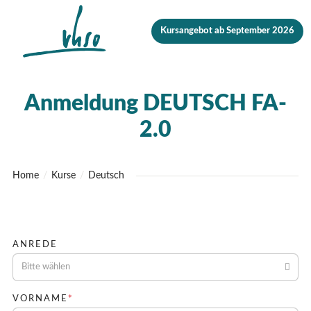
Zur Startseite
Zur mobilen Navigation
Zur Suche
Zum Hauptinhalt
Zum Fussbereich
Zur einfachen Sprache wechseln
Kursangebot ab September 2026
Anmeldung DEUTSCH FA-
2.0
Home
Kurse
Deutsch
ANREDE
Bitte wählen
PFLICHTFELD
VORNAME
*