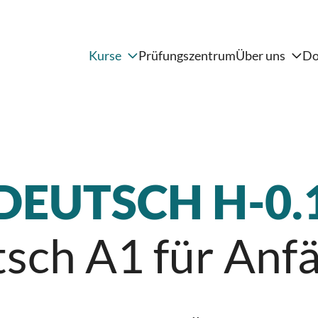
Kurse
Prüfungszentrum
Über uns
Do
Kommunikation und
Evaluation
Verein
Vorstand
Persönlichkeit
Mitgliedschaft
Alltag und Wissen
Kontakt
Integration
Deutsch
DEUTSCH H-0.
Englisch
Italienisch
sch A1 für Anf