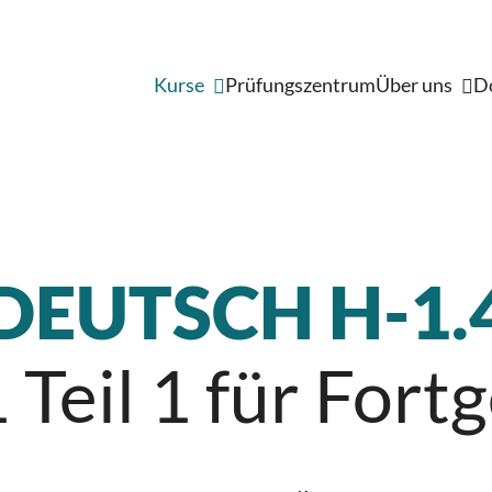
Kurse
Prüfungszentrum
Über uns
D
Kommunikation und
Evaluation
Verein
Vorstand
Persönlichkeit
Mitgliedschaft
Alltag und Wissen
Kontakt
Integration
Deutsch
DEUTSCH H-1.
Englisch
Italienisch
Teil 1 für Fort