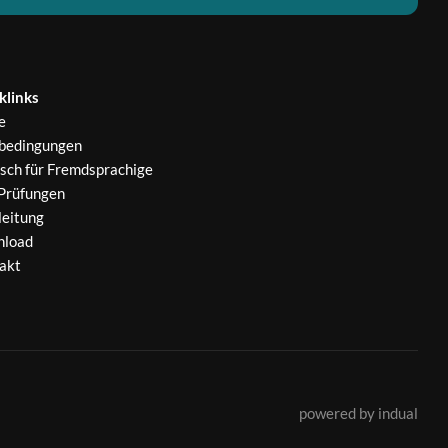
klinks
e
bedingungen
sch für Fremdsprachige
-Prüfungen
leitung
load
akt
powered by indual