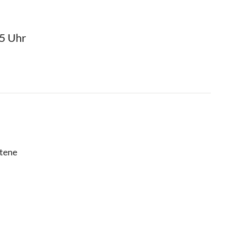
15 Uhr
ttene