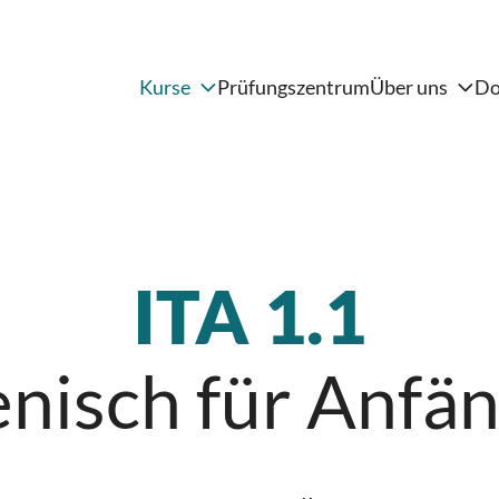
Kurse
Prüfungszentrum
Über uns
Do
Kommunikation und
Evaluation
Verein
Vorstand
Persönlichkeit
Mitgliedschaft
Alltag und Wissen
Kontakt
Integration
Deutsch
ITA 1.1
Englisch
Italienisch
ienisch für Anfä